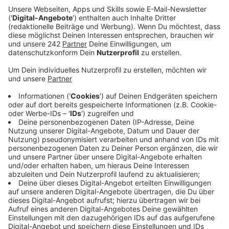
verwenden. Habt Ihr zum Beispiel schon mal davon
gehört, dass ihr Euren Weihnachtsbaum essen
könnt?
Veröffentlicht:
Freitag, 05.01.2024 05:58
Anzeige
Die britische Köchin Julia Georgallis hat in ihrem
Kochbuch „How To Eat Your Christmas Tree“
verschiedene Rezepte rund um den Weihnachtsbaum
zusammengestellt. Es geht dabei primär um das
Aroma der Nadeln, ähnlich wie bei Rosmarin. Ob Tee,
Sirup (z.B. als Brotaufstrich), Likör oder Eiscreme,
hier
gibt es die verschiedenen Rezepte
. Die ätherischen
Öle kann man auch für Bäder oder Massagen nutzen,
da sie Erkältungskrankheiten vorbeugen.