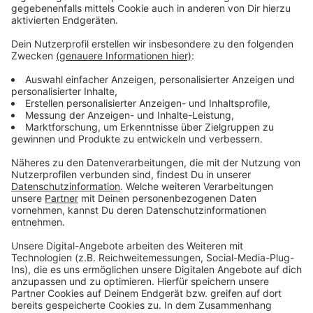
Wichtig:
Die Rezepte sind nur für die Verarbeitung von
Bio-Bäumen geeignet, weil diese nicht mit Pestiziden
gespritzt sind. Alle anderen Bäume dürfen nicht
verspeist werden! Besonders gesund sind Pinien,
Fichten und Tannen, weil sie viel Vitamin C enthalten.
Eiben werden manchmal mit Weihnachtsbäumen
verwechselt, sind aber hoch giftig! Zedern und
Zypressen kann man zwar essen, sind aber
ungenießbar. Auch sollte man die Nadeln nie im Ganzen
oder roh essen, sonst besteht Erstickungsgefahr,
ähnlich wie bei Fischgräten.
Es gibt ansonsten aber auch noch andere
Weiterverwendungsmöglichkeiten für euren
Tannenbaum: Ihr könnt ihn zum Beispiel zerkleinern und
als Rindenmulch für euren (Vor-)Garten verarbeiten.
Außerdem könnt ihr die Äste als Frostschutz für
empfindliche Pflanzen nutzen.
Anzeige