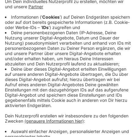
Anzeige
Der 19-Jährige habe einen Vertrag bis 2024
unterschrieben, teilte der Verein mit. Geschäftsführer
Horst Heldt lobte den jungen Innenverteidiger und sein
Profidebut. Allerdings sei man auch schon vorher von
ihm überzeugt gewesen. Die Vertragsunterschrift fand
deshalb auch schon vor einigen Tagen statt.
Anzeige
Anzeige