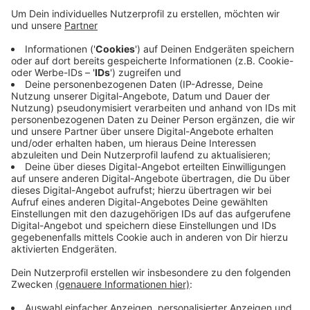
Veröffentlicht:
Mittwoch, 27.03.2019 10:45
Anzeige
Er wurde eingeklemmt und musste von
Rettungskräften aus dem Wrack befreit werden.
Danach wurde er per Rettungshubschrauber ins
Krankenhaus geflogen. Die A4 und die Auffahrt Poll
waren nach dem Unfall teilweise gesperrt. Es bildeten
sich rund um die Unfallstelle lange Staus.
Anzeige