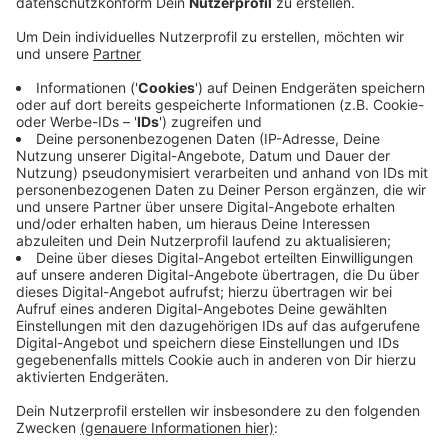
Veröffentlicht:
Sonntag, 01.11.2020 10:15
Anzeige
2.999 Menschen sind aktuell in Köln im Moment mit
Corona infiziert. 55 von ihnen befinden sich auf einer
Intensivstation.
Wegen der weiter steigenden Zahlen bleiben ab
Montag auch in Köln die Gaststätten geschlossen,
auch Fitnessstudios, Schwimmbäder und Museen
bleiben zu. Am Freitag hatte Oberbürgermeisterin
Reker gesagt, die Lage in Köln sei kurz davor,
unkontrollierbar zu werden.
Anzeige