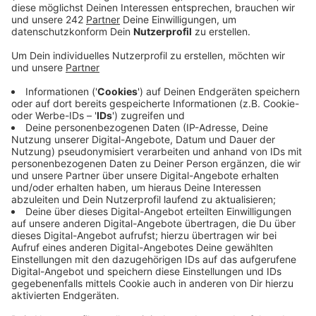
klappen.
Veröffentlicht:
Mittwoch, 12.11.2025 07:03
Anzeige
Ein Sachverständiger hat herausgefunden, dass die
Computer-Technik nicht funktioniert wie geplant. Die
Bahn kann also wichtige Tests nicht durchführen - und
letztlich nicht garantieren, dass das neue Stellwerk
auch funktioniert. Deswegen der Super-GAU: Es wird
demnächst noch eine weitere Sperrung des Kölner
Hauptbahnhofs geben. Wann, ist noch unklar.
Trotzdem wird der Hauptbahnhof ab Freitagabend wie
geplant für zehn Tage gesperrt. Regional- und
Fernzüge machen dann bis zum 24. November einen
großen Bogen um den Hauptbahnhof, werden