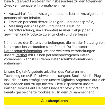
umgeleitet oder halten an anderen Bahnhöfen in Köln.
S-Bahnen und die Züge der RB25 fahren aber
weiterhin. Die Bahn will die Sperrung jetzt für wichtige
Arbeiten an Weichen und Oberleitung nutzen.
(DD|PR|Symbolbild)
Anzeige
Anzeige
Anzeige