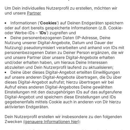
Anzeige
Ein Freund der Familie soll dies bestätigt und von einer
Art Rückfall gesprochen haben. 2013 war Nikuta
wegen eines Gerinsels im Kopf notoperiert worden.
Seit einer Reha lebt sie in einer Seniorenresidenz.
Ob sie dorthin zurückkehren kann, scheint fraglich. Sie
werde eher in ein Pflegeheim in Köln kommen, heißt es
weiter. Nikuta hatte jahrelang traditionell die Radio
Köln-Weiberfastnachtsbühne am Severinskirchplatz
eröffnet.
Anzeige