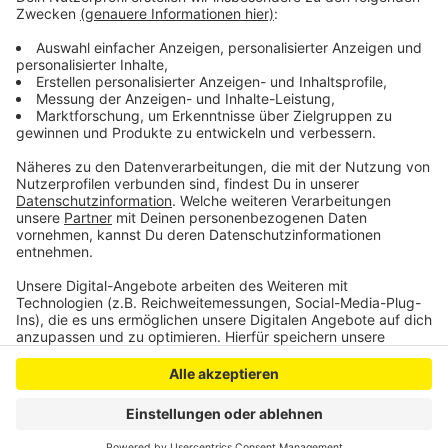
als auch im Café Auszeit vom Sozialdienst
Katholischer Frauen.
Anzeige
Anzeige
Anzeige
Anzeige