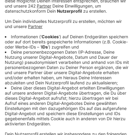
Patienten behandelt.
Veröffentlicht:
Mittwoch, 06.05.2026 17:28
Anzeige
Die Anzahl der Behandlungskontakte ist um rund 20
Prozent gestiegen. Der älteste Patient war 92 Jahre,
der Jüngste 17. Vor allem wegen
Infektionserkrankungen der Atemwege oder auch
Herz-Kreislauf-Krankheiten, chronischen
Atemwegserkrankungen oder
Stoffwechselkrankheiten kommen die Menschen. Die
Sprechstunden finden in Behandlungsräumen der
Wohnungslosen- und Drogenhilfe statt. Um die
medizinische Versorgung wohnungs- und obdachloser
Frauen zu verbessern, gibt es mittlerweile auch
Sprechstunden im Café Victoria der Drogenhilfe Köln