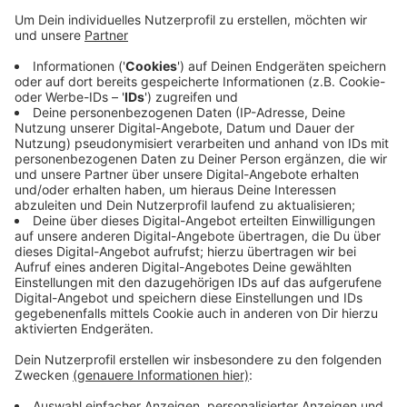
Veröffentlicht:
Dienstag, 26.11.2019 15:35
Anzeige
Zur Begründung hieß es: Sie stärken das jüdische
Leben in Köln und tragen zur Verständigung von
jüdischen Einwanderern und nichtjüdischen Kölner bei.
Die Synagogen-Gemeinde Köln hat heute rund 5.000
Mitglieder. Viele eingewanderte russischsprachige
Juden leben in Porz und Chorweiler.
Anzeige