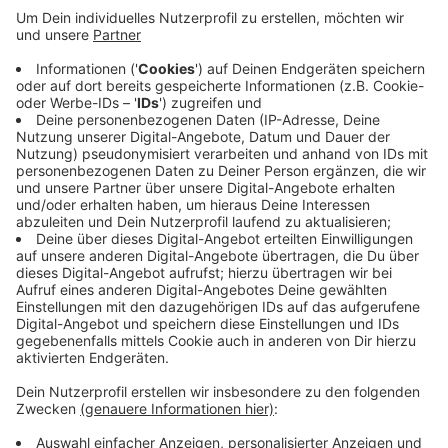
Veröffentlicht:
Sonntag, 22.06.2025 10:16
Anzeige
Ersthelfer versuchten den Mann zu reanimieren - der
60-Jährige starb noch an der Unfallstelle. Die A4 war
nach dem Unfall in Richtung Köln länger Zeit gesperrt.
(GDM|Symbolbild)
Anzeige