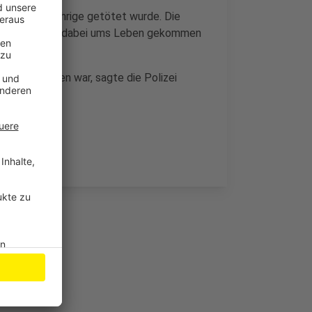
dass der 27-Jährige getötet wurde. Die
tergefallen und dabei ums Leben gekommen
 Zeit betrunken war, sagte die Polizei