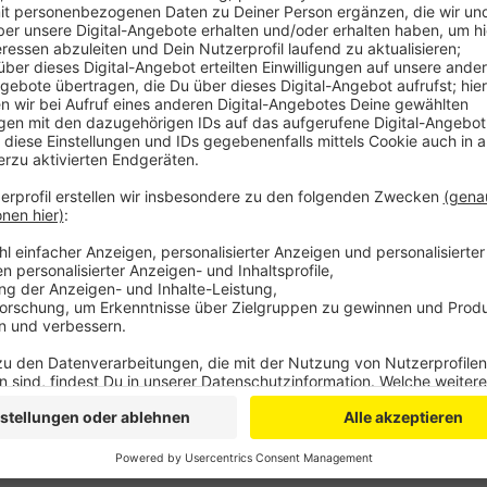
Die Kölner Polizei hat ermittelt, schließt aber aus, 
Ermittler gehen davon aus, dass er die Treppe run
ist.
Der Mann war verkleidet, als er stürzte. Ob er zu der
nicht.
Anzeige