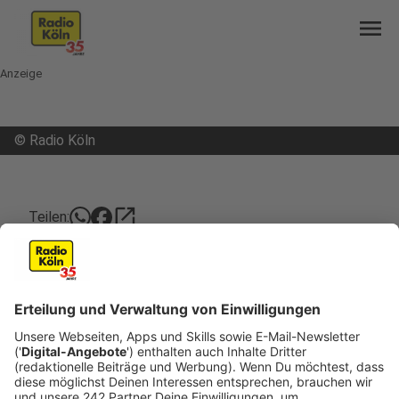
menu
Anzeige
©
Radio Köln
open_in_new
Teilen:
Über 1.000 Polizeieinsätze am
Zubringer
(GDM|DD|Symbolbild) Seit 2019 regeln Schranken
die Zufahrt zum Kölner Flughafen. Und die Polizei
hat seitdem gut zu tun. Denn beinahe täglich
warten Autofahrerinnen und Autofahrer auf dem
Standstreifen des Flughafenzubringers, um