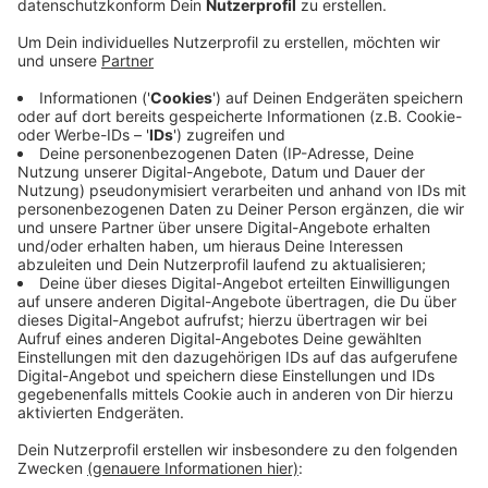
Anzeige
Sein Rücktrittswunsch hat ausschließlich persönliche
Gründe, steht in einer Mitteilung an seine
Mitarbeiterinnen und Mitarbeiter. Das Schreiben liegt
uns vor. NRW-Innenminister Herbert Reul wird laut der
Mitteilung seinem Wunsch nachkommen. Bereits zum
1. Februar will Thomas Wilk gehen. Der 55-Jährige
hatte erst vor dreieinhalb Jahren das Amt des Kölner
Regierungspräsidenten übernommen. Die
Bezirksregierung Köln ist ein Bindeglied zwischen
Landesregierung und Kölner Stadtverwaltung, zum
Beispiel regelt sie auch das Personal an den Kölner
Schulen.
Anzeige