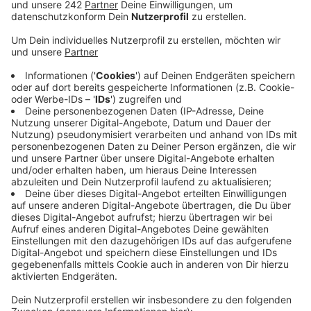
Veröffentlicht:
Dienstag, 19.03.2019 14:11
Anzeige
Das Kölner Telekommunikationsunternehmen
NetCologne kritisiert allerdings die Vergabe. Regionale
Anbieter würden bei der Frequenzvergabe
ausgeschlossen, teilte das Unternehmen mit.
Vier große Mobilfunkunternehmen gehen ins Rennen.
Die Vergabe der regionalen Frequenzen seien zwar
zurückgezogen worden, jedoch habe man aber
weiterhin großes Interesse, den 5G Ausbau
voranzutreiben. Man stehe möglichen
Ausbaukooperationen künftig offen gegenüber, so