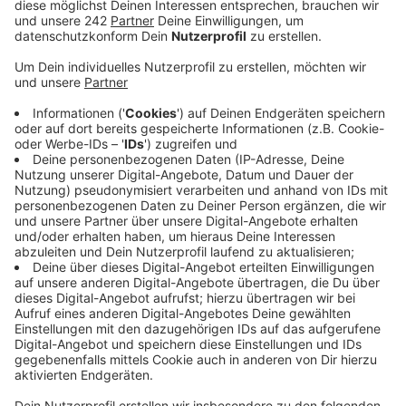
Veröffentlicht:
Montag, 18.05.2026 10:58
Anzeige
Die Brücke "Am Flachsrosterweg" über die
Bahnstrecke Köln-Opladen ist 60 Jahre alt und sei
nicht mehr sinnvoll zu sanieren. Anwohner kritisieren,
dass ohne die Brücke ihr Wohngebiet damit nur noch
über die Berliner Straße erreichbar ist. Die Stadt will
sich anschauen, wie sich der Verkehr durch den
Wegfall der Brücke entwickelt und bei Bedarf
Maßnahmen umsetzen.
Die Stadt plant einen Ersatz für die Brücke. Der wird
allerdings frühestens in sechs Jahren kommen. Grund
ist die aktuelle Generalsanierung der Bahnstrecke. Die
Deutsche Bahn hat versprochen, dass die Strecke