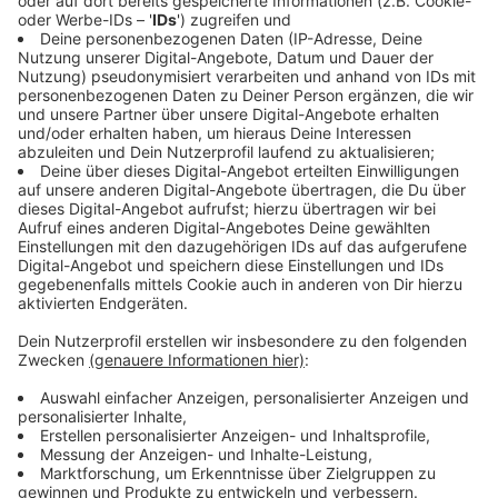
benötigt, bevor man etwas vermietet." Wichtig in
diesem Kontext:
Dortmund, Düsseldorf und Köln sind
Spielorte der EM
.
Die ID kann allerdings ziemlich einfach online beim
Bauportal der Landesregierung NRW beantragt
werden. Den entsprechenden Link findet ihr
hier
.
Hintergrund ist im Übrigen, dass in diesen Städten
Wohnraum eh schon knapp ist und so festgestellt
werden kann, wie lange welcher Wohnraum nicht
dauerhaft vermietet wird, sondern zum Beispiel an
Touristen.
Anzeige
Mieteinahmen versteuern?
Anzeige