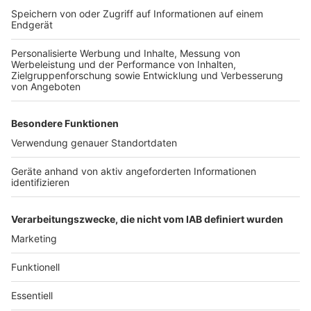
noch eine Party schmeißen, könnte es im Anschluss an
die Vermietung sicherlich Probleme mit Nachbarinnen
oder Nachbarn geben. Der Anwalt dazu: "Wenn man die
Wohnung untervermietet, sollte man schon solche
Dinge klarstellen, dass ab einer gewissen Uhrzeit
Nachtruhe herrscht."
Da die Nachtruhe (22 Uhr bis 6 Uhr) in den rund 30
Tagen während der Fußball-Europameisterschaft
wahrscheinlich nicht nur in den vier Austragungsorten
ausgehebelt werden könnte
, lohnt sich ein Blick auf
die Regeln in der eigenen Kommune oder Stadt.
Autoren: Joachim Schultheis & Nina Tenhaef
Anzeige