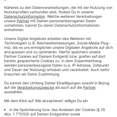
Nun fragt sich wahrscheinlich noch der ein oder
andere, ob es nötig ist, die Mieteinnahmen zu
versteuern. Die Grenze liegt bei 520 Euro. "Das ist kein
Freibetrag, ab dem man etwas bezahlen muss. Es ist
so: Wenn ich nur ganz geringfügig und unter 520 Euro
vermiete, ist das steuerfrei. Wenn ich über 520 Euro im
Jahr dadurch einnehme, ist alles steuerpflichtig", sagt
Anwalt Kempgens. Es ist also ratsam, die
Mieteinnahmen in der kommenden Steuererklärung
anzugeben.
Anzeige
©
RA Kempgens