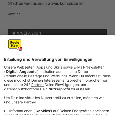
Städten wird es noch etwas komplizierter.
Anzeige
©
X/UEFA 2024
Anzeige
Wohnraum-ID für bestimmte Städte -
darunter EM-Spielorte
Anzeige
Hier wird nämlich eine Wohnraum-ID fällig. Das hat uns
Rechtsanwalt Arndt Kempgens
mitgeteilt. "Betroffen
sind momentan die Städte Aachen, Bonn, Dortmund,
Düsseldorf, Köln und Münster. Die Wohnraum-ID wird