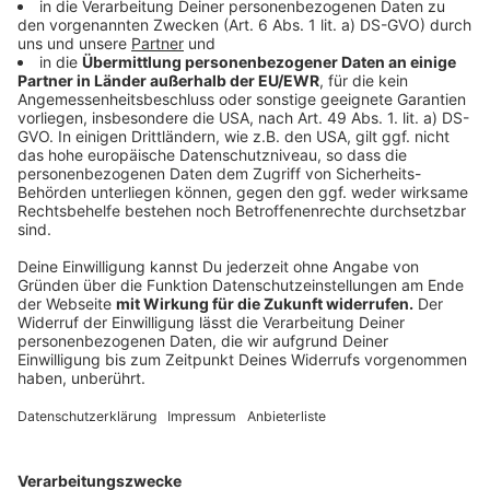
Rechtsanwalt Arndt Kempgens aus Gelsenkirchen
Anzeige
Wer kommt für Schäden auf?
Anzeige
Wer seine Wohnung über Airbnb in der Fußballzeit
vermietet, bekommt natürlich keine Garantie dafür,
dass alles heile bleibt. Doch was passiert eigentlich,
wenn tatsächlich Schäden in der Wohnung entstehen?
"Wenn Untervermieter etwas beschädigen, müssen sie
es grundsätzlich bezahlen. Als Vermieterin oder
Vermieter lohnt es sich also, vorher Fotos der
einzelnen Räume zu schießen, damit man beweisen
kann, wer etwas kaputtgemacht hat", rät Kempgens.
Sollte es zu Lärmbelästigungen kommen, weil die Fans