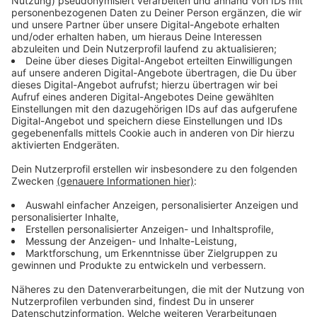
Immobilie ohne große Umstände kostenlos ermitteln
lassen. Auf der Website meines Instituts bin ich auf
eine einfache und schnelle Möglichkeit gestoßen.
Einfach, da Ihr für die Bewertung keine besonderen
Unterlagen braucht. Nach ein paar Klicks errechnet das
Programm einen Richtwert für Eure Immobilie. Schnell,
denn das Online-Ausfüllen dauert nur wenige Minuten.
Die Grunddaten der zu bewertenden Immobilie werden
im Zuge der Analyse mit den Zahlen und Ergebnissen
eines fachübergreifenden Expertenteams abgeglichen.
Und so geht’s: Gebt im ersten Schritt an, welche Art von
Immobilie bewertet werden soll. Dann gebt Eckdaten
wie Adresse, Baujahr, Wohnfläche und Zimmerzahl ein.
Natürlich auch Angaben zur Ausstattung mit Garten,
Balkon, Stellplatz oder Garage und welche
Renovierungs- bzw. Sanierungsmaßnahmen Ihr schon
vorgenommen habt. Nach kurzer Zeit erhaltet Ihr die
Wohnmarktanalyse kostenlos als PDF an Eure E-