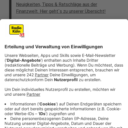
Neuigkeiten, Tipps & Ratschläge aus der
Finanzwelt. Hier geht`s zu unserer Übersicht!
Anzeige
Das klingt ja auch einfach so daher gesagt: Was ist
eure eigene Wohnung oder das Haus denn so wert?
Wäre doch praktisch, wenn man diesen Wert einfach
so ablesen könnte. Wie den Kontostand bei der Bank.
Doch das Ganze ist leichter als ihr möglicherweise
denkt. Unser Finanzexperte Maximilian Blusch hat sich
auf die Suche gemacht:
„Ich selbst wollte einfach mal wissen, wie sich die
Wertsteigerungen der letzten Jahre auf den Wert
meiner Wohnung ausgewirkt haben. Da ich nicht
verkaufen will, möchte ich auch keinen Makler
kommen lassen. Heute kann man den Wert seiner