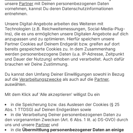
Mailadresse zugesandt.“
Falls Ihr dann tatsächlich verkaufen wollt gilt: Holt
Euch Rat und zwar in diesem Falle bei einem lokal gut
vernetzten und erfahrenen Makler. Zwar gibt es die
optimale umfassende Betreuung nicht umsonst, aber
ein guter Makler bringt Eure Immobilie an den richtigen
Käufer, zum optimalen Preis. Dabei nimmt er Euch auch
alle zeitaufwändigen Schritte ab, wie zum Beispiel die
Kaufpreisfindung. Er entlastet Euch auch bei Auswahl
und Gesprächen mit den Kaufinteressenten und bei
den Besichtigungsterminen, ebenso wie bei der
Vorbereitung des Kaufvertrages.
Weitere Informationen findet Ihr hier:
https://www.erstraum.de
https://www.sparkasse-
koelnbonn.de/de/home/privatkunden/bauen-und-