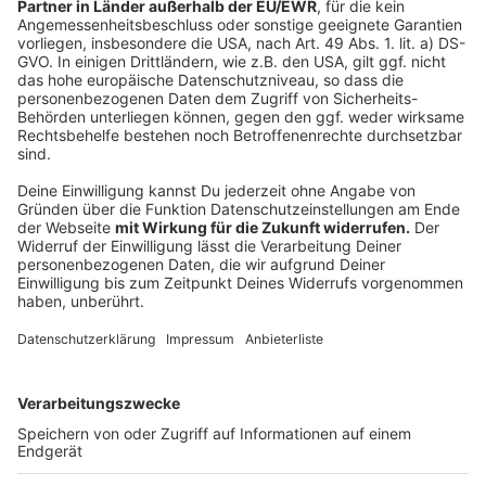
wohnen/immobilie-verkaufen/Preisfinder.html
https://www.sparkasse-
koelnbonn.de/de/home/privatkunden/bauen-und-
wohnen/immobilie-verkaufen.html
Anzeige
Alle Finanztipps auf einen Blick:
Anzeige
Hier gibt`s nochmal alle Finanztipps zum
Nachlesen und -hören!