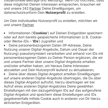
feiern wird. Das hatte Woelki am Montag
mitgeteilt.
Veröffentlicht:
Montag, 21.02.2022 14:37
Anzeige
Der Kardinal möchte nicht, dass dieses wertvolle
Ereignis von den aktuellen kirchenpolitischen
Spannungen überschattet werde, heißt es in einer
Mitteilung des Erzbistums. Woelki wolle die
Künstlerinnen und Künstler, die er sehr schätze, vor
weiteren Polarisierungen schützen.
Unklar bleibe allerdings, was die weiteren Absichten
von Kardinal Woelki seien, so "Wir sind Kirche". Es sei
aber schlicht nicht vorstellbar, dass er am 2. März
seine Amtsgeschäfte als Kölner Erzbischof wieder