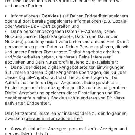
Handelsverband sagte uns, dass der inoffizielle
Schlussverkauf weiterhin Bedeutung habe sowohl
für die Händler als auch für die Kunden. Wie hoch
die Rabatte ausfallen, hänge von den Produkten
ab. Bei Kleidung seien die höchsten Preisnachlässe
zu erwarten. (DD|SR|Symbolbild)
Veröffentlicht:
Montag, 27.01.2025 14:42
Anzeige
Anzeige
Anzeige