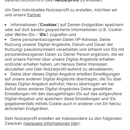
Anzeige
Homeoffice, Pandemie und Reiseeinschränkungen
hatten während der Corona-Pandemie die Zahlen
deutlich sinken lassen. Im Vergleich zu 2019, also dem
Vor-Corona-Jahr, ist die Zahl der Wohnungseinbrüche in
Köln jetzt um über 20 Prozent angestiegen.
Besonders häufig wird im Stadtbezirk Porz
eingebrochen - in der Innenstadt eher weniger,
allerdings sind hier die Zahlen prozentual am stärksten
angestiegen. Der Trend ist kein Kölner Problem, die
Entwicklungen sind landesweit ähnlich drastisch.
Anzeige