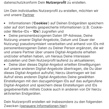
Sicherheitsfirmen überprüft, das steht in einer
Mitteilung des Zolls.
Veröffentlicht:
Samstag, 31.01.2026 10:51
Anzeige
Bei fünf Beschäftigten gebe es erste Hinweise, dass
ihnen nicht der Mindestlohn gezahlt wird. Für den
Missbrauch von Sozialleistungen gebe es in vier Fällen
erste Anhaltspunkte. Bei zwei Sicherheitskräften gibt
es laut Zoll Hinweise auf fehlende Meldungen zur
Sozialversicherung. Jetzt müssen diese Erkenntnisse
aber erstmal überprüft und ausgewertet werden. Der
1.FC Köln beauftragt externen Dienstleister etwa bei
den Einlasskontrollen oder der Blockaufsicht. (PR)
Anzeige