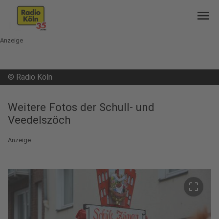
menu
Anzeige
©
Radio Köln
Weitere Fotos der Schull- und
Veedelszöch
Anzeige
crop_free