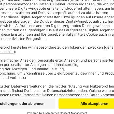
n?
er der Pegel steigt, desto mehr Maßnahmen werden
u schützen. Einen Überblick, was was wann passiert,
OS.