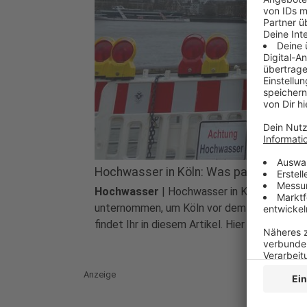
Hochwasser in Köln: Was passiert wan
Hochwasser
|
Hochwasser in Köln: Je höh
unternommen, um Köln vor dem Hochwasser z
findet Ihr in diesem Artikel. Hier gibt es INF
Anzeige